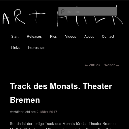
Zum
Inhalt
Suche
wechseln
Art Halk
Hauptmenü
Start
Releases
Pics
Videos
About
Contact
Links
Impressum
Beitragsnavigation
←
Zurück
Weiter
→
Track des Monats. Theater
Bremen
Veröffentlicht am
2. März 2017
So, da ist der fertige Track des Monats für das Theater Bremen.