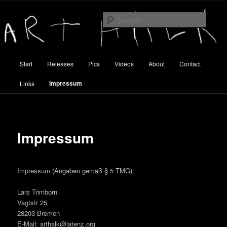
Zum
Inhalt
Suche
wechseln
Art Halk
Hauptmenü
Start
Releases
Pics
Videos
About
Contact
Impressum
Links
Impressum
Impressum (Angaben gemäß § 5 TMG):
Lars Trimborn
Vagtstr 25
28203 Bremen
E-Mail: arthalk@latenz.org