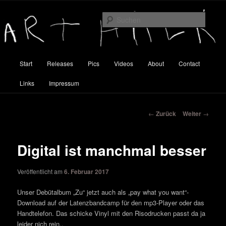
Zum
Inhalt
Suche
wechseln
Art Halk
Hauptmenü
Start
Releases
Pics
Videos
About
Contact
Links
Impressum
Beitragsnavigation
←
Zurück
Weiter
→
Digital ist manchmal besser
Veröffentlicht am
6. Februar 2017
Unser Debütalbum „Zu“ jetzt auch als „pay what you want“-
Download auf der Latenzbandcamp für den mp3-Player oder das
Handtelefon. Das schicke Vinyl mit den Risodrucken passt da ja
leider nich rein..