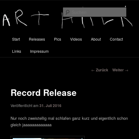
Zum
Inhalt
Suche
wechseln
Art Halk
Hauptmenü
Start
Releases
Pics
Videos
About
Contact
Links
Impressum
Beitragsnavigation
←
Zurück
Weiter
→
Record Release
Veröffentlicht am
31. Juli 2016
Nur noch zweistellig mal schlafen ganz kurz und eigentlich schon
gleich jaaaaaaaaaaaaa